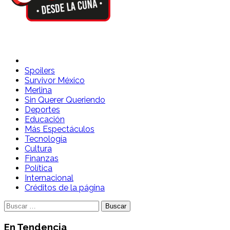
Spoilers Desde la Cuna
Sitio con información sobre series, película, reality shows y
Spoilers
Survivor México
Merlina
Sin Querer Queriendo
Deportes
Educación
Más Espectáculos
Tecnología
Cultura
Finanzas
Política
Internacional
Créditos de la página
Buscar:
En Tendencia