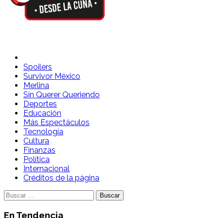
Spoilers Desde la Cuna
Sitio con información sobre series, película, reality shows y
telenovelas
Spoilers
Survivor México
Merlina
Sin Querer Queriendo
Deportes
Educación
Más Espectáculos
Tecnología
Cultura
Finanzas
Política
Internacional
Créditos de la página
Buscar:
En Tendencia