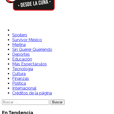
Spoilers Desde la Cuna
Sitio con información sobre series, película, reality shows y
Spoilers
Survivor México
Merlina
Sin Querer Queriendo
Deportes
Educación
Más Espectáculos
Tecnología
Cultura
Finanzas
Política
Internacional
Créditos de la página
Buscar:
En Tendencia