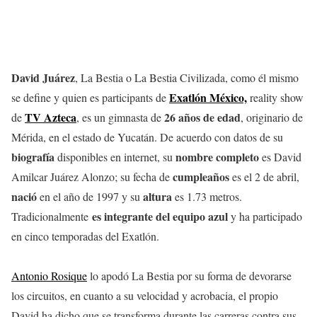
David Juárez
, La Bestia o La Bestia Civilizada, como él mismo
Exatlón México,
se define y quien es participants de
reality show
TV Azteca
26 años de edad
de
, es un gimnasta de
, originario de
Mérida, en el estado de Yucatán. De acuerdo con datos de su
biografía
nombre
completo
disponibles en internet, su
es David
cumpleaños
Amilcar Juárez Alonzo; su fecha de
es el 2 de abril,
nació
altura
en el año de 1997 y su
es 1.73 metros.
es integrante del equipo azul
Tradicionalmente
y ha participado
en cinco temporadas del Exatlón.
Antonio Rosique
lo apodó La Bestia por su forma de devorarse
los circuitos, en cuanto a su velocidad y acrobacia, el propio
David ha dicho que se transforma durante las carreras contra sus