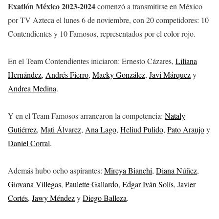
Exatlón México 2023-2024
comenzó a transmitirse en México
por TV Azteca el lunes 6 de noviembre, con 20 competidores: 10
Contendientes y 10 Famosos, representados por el color rojo.
En el Team Contendientes iniciaron: Ernesto Cázares,
Liliana
Hernández
,
Andrés Fierro
,
Macky González
,
Javi Márquez
y
Andrea Medina
.
Y en el Team Famosos arrancaron la competencia:
Nataly
Gutiérrez
,
Mati Álvarez
,
Ana Lago
,
Heliud Pulido
,
Pato Araujo
y
Daniel Corral
.
Además hubo ocho aspirantes:
Mireya Bianchi
,
Diana Núñez
,
Giovana Villegas
,
Paulette Gallardo
,
Edgar Iván Solís
,
Javier
Cortés
,
Jawy Méndez
y
Diego Balleza
.