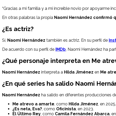
“Gracias a mi familia y a mi increíble novio por apoyarme in
En otras palabras la propia
Naomi Hernández
confirmó q
¿Es actriz?
Sí,
Naomi Hernández
también es actriz. En su perfil de
Ins
De acuerdo con su perfil de
IMDb
, Naomi Hernández ha pa
¿Qué personaje interpreta en Me atre
Naomi Hernández
interpreta a
Hilda Jiménez
en
Me atr
¿En qué series ha salido Naomi Hern
Naomi Hernández
ha salido en diferentes producciones de
Me atrevo a amarte
, como
Hilda Jiménez
, en 2025.
¿Es neta, Eva?
, como
Oficinista
, en 2023.
El Último Rey
, como
Camila Fernández Abarca
, e