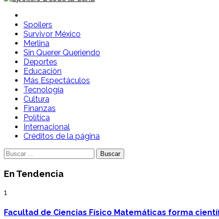
Spoilers Desde la Cuna
Sitio con información sobre series, película, reality shows y
Spoilers
Survivor México
Merlina
Sin Querer Queriendo
Deportes
Educación
Más Espectáculos
Tecnología
Cultura
Finanzas
Política
Internacional
Créditos de la página
Buscar:
En Tendencia
1
Facultad de Ciencias Físico Matemáticas forma cientí