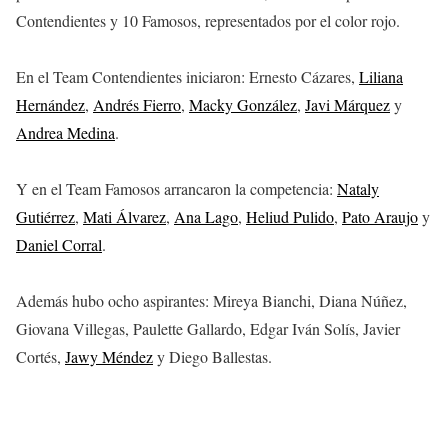
Contendientes y 10 Famosos, representados por el color rojo.
En el Team Contendientes iniciaron: Ernesto Cázares,
Liliana
Hernández
,
Andrés Fierro
,
Macky González
,
Javi Márquez
y
Andrea Medina
.
Y en el Team Famosos arrancaron la competencia:
Nataly
Gutiérrez
,
Mati Álvarez
,
Ana Lago
,
Heliud Pulido
,
Pato Araujo
y
Daniel Corral
.
Además hubo ocho aspirantes: Mireya Bianchi, Diana Núñez,
Giovana Villegas, Paulette Gallardo, Edgar Iván Solís, Javier
Cortés,
Jawy Méndez
y Diego Ballestas.