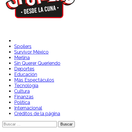
Spoilers Desde la Cuna
Sitio con información sobre series, película, reality shows y
telenovelas
Spoilers
Survivor México
Merlina
Sin Querer Queriendo
Deportes
Educación
Más Espectáculos
Tecnología
Cultura
Finanzas
Política
Internacional
Créditos de la página
Buscar: