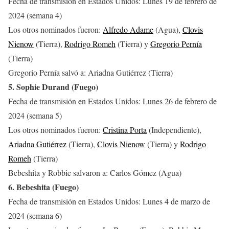
Fecha de transmisión en Estados Unidos: Lunes 19 de febrero de
2024 (semana 4)
Los otros nominados fueron:
Alfredo Adame
(Agua),
Clovis
Nienow
(Tierra),
Rodrigo Romeh
(Tierra) y
Gregorio Pernía
(Tierra)
Gregorio Pernía salvó a: Ariadna Gutiérrez (Tierra)
5. Sophie Durand (Fuego)
Fecha de transmisión en Estados Unidos: Lunes 26 de febrero de
2024 (semana 5)
Los otros nominados fueron:
Cristina Porta
(Independiente),
Ariadna Gutiérrez
(Tierra),
Clovis Nienow
(Tierra) y
Rodrigo
Romeh
(Tierra)
Bebeshita y Robbie salvaron a: Carlos Gómez (Agua)
6. Bebeshita (Fuego)
Fecha de transmisión en Estados Unidos: Lunes 4 de marzo de
2024 (semana 6)