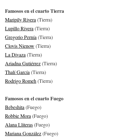
Famosos en el cuarto Tierra
Maripily Rivera
(Tierra)
Lupillo Rivera
(Tierra)
Gregorio Pernía
(Tierra)
Clovis Nienow
(Tierra)
La Divaza
(Tierra)
Ariadna Gutiérrez
(Tierra)
Thalí García
(Tierra)
Rodrigo Romeh
(Tierra)
Famosos en el cuarto Fuego
Bebeshita
(Fuego)
Robbie Mora
(Fuego)
Alana Lliteras
(Fuego)
Mariana González
(Fuego)