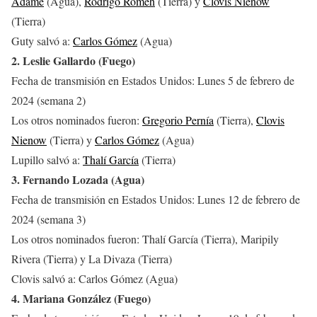
Adame
(Agua),
Rodrigo Romeh
(Tierra) y
Clovis Nienow
(Tierra)
Guty salvó a:
Carlos Gómez
(Agua)
2. Leslie Gallardo (Fuego)
Fecha de transmisión en Estados Unidos: Lunes 5 de febrero de
2024 (semana 2)
Los otros nominados fueron:
Gregorio Pernía
(Tierra),
Clovis
Nienow
(Tierra) y
Carlos Gómez
(Agua)
Lupillo salvó a:
Thalí García
(Tierra)
3. Fernando Lozada (Agua)
Fecha de transmisión en Estados Unidos: Lunes 12 de febrero de
2024 (semana 3)
Los otros nominados fueron: Thalí García (Tierra), Maripily
Rivera (Tierra) y La Divaza (Tierra)
Clovis salvó a: Carlos Gómez (Agua)
4. Mariana González (Fuego)