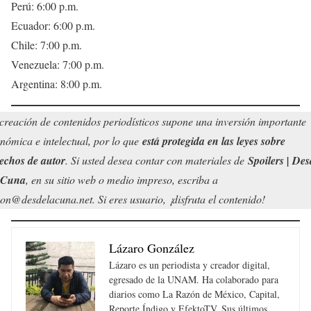
Perú: 6:00 p.m.
Ecuador: 6:00 p.m.
Chile: 7:00 p.m.
Venezuela: 7:00 p.m.
Argentina: 8:00 p.m.
creación de contenidos periodísticos supone una inversión importante
nómica e intelectual, por lo que
está protegida en las leyes sobre
echos de autor
. Si usted desea contar con materiales de
Spoilers | Des
 Cuna
, en su sitio web o medio impreso, escriba a
on@desdelacuna.net. Si eres usuario, ¡disfruta el contenido!
Lázaro González
Lázaro es un periodista y creador digital,
egresado de la UNAM. Ha colaborado para
diarios como La Razón de México, Capital,
Reporte Índigo y EfektoTV. Sus últimos