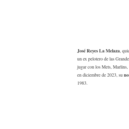
José Reyes La Melaza
, qui
un ex pelotero de las Grand
jugar con los Mets, Marlins
no
en diciembre de 2023, su
1983.