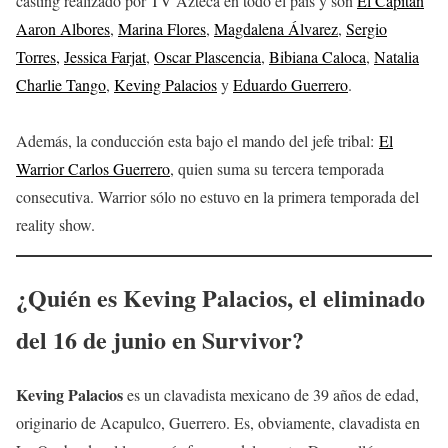
casting realizado por TV Azteca en todo el país y son
El Capitán
Aaron Albores
,
Marina Flores
,
Magdalena Álvarez
,
Sergio
Torres,
Jessica Farjat
,
Oscar Plascencia
,
Bibiana Caloca
,
Natalia
Charlie Tango
,
Keving Palacios
y
Eduardo Guerrero
.
Además, la conducción esta bajo el mando del jefe tribal:
El
Warrior Carlos Guerrero
, quien suma su tercera temporada
consecutiva. Warrior sólo no estuvo en la primera temporada del
reality show.
¿Quién es Keving Palacios, el eliminado
del 16 de junio en Survivor?
Keving Palacios
es un clavadista mexicano de 39 años de edad,
originario de Acapulco, Guerrero. Es, obviamente, clavadista en