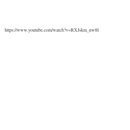
https://www.youtube.com/watch?v=RXJskm_nw8I