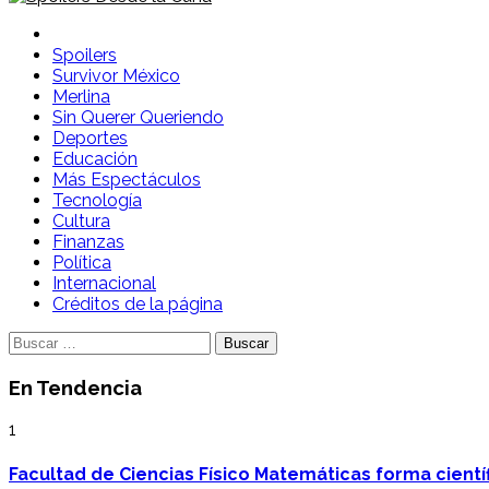
Spoilers Desde la Cuna
Sitio con información sobre series, película, reality shows y
Spoilers
Survivor México
Merlina
Sin Querer Queriendo
Deportes
Educación
Más Espectáculos
Tecnología
Cultura
Finanzas
Política
Internacional
Créditos de la página
Buscar:
En Tendencia
1
Facultad de Ciencias Físico Matemáticas forma cientí