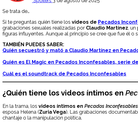
Spoilers
3 de agosto de 2025
Se trata de…
Si te preguntas quién tiene los
videos de
Pecados Inconf
grabaciones sexuales realizadas por
Claudio Martínez
, un
figuras influyentes. Aunque al principio se cree que fue él o
TAMBIÉN PUEDES SABER:
Quién secuestró y mató a Claudio Martínez en Pecad
Quién es El Magic en Pecados Inconfesables, serie de
Cuál es el soundtrack de Pecados Inconfesables
¿Quién tiene los videos íntimos en
Pec
En la trama, los
videos íntimos en
Pecados Inconfesables
esposa Helena (
Zuria Vega
). Las grabaciones documentaban
chantaje o la manipulación política.