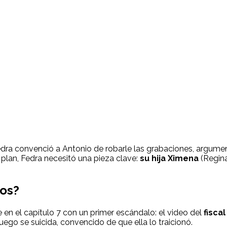
dra convenció a Antonio de robarle las grabaciones, argume
u plan, Fedra necesitó una pieza clave:
su hija Ximena
(Regina
eos?
 en el capítulo 7 con un primer escándalo: el video del
fisca
luego se suicida, convencido de que ella lo traicionó.