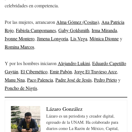
celebridades en competencia.
Por las mujeres, arrancaron
Alma Gómez (Cositas)
,
Ana Patricia
Rojo
,
Fabiola Campomanes
,
Gaby Goldsmith
,
Irma Miranda
,
Ivonne Montero
,
Jimena Longoria
,
Lis Vega
,
Mónica Dionne
y
Romina Marcos
.
Y por los hombres iniciaron
Alejandro Lukini
,
Eduardo Capetillo
Gaytán
,
El Cibernético
,
Emir Pabón
,
Jorge El Travieso Arce
,
Manu Nna
,
Paco Palencia
,
Padre José de Jesús
,
Pedro Prieto
y
Poncho de Nigris
.
Lázaro González
Lázaro es un periodista y creador digital,
egresado de la UNAM. Ha colaborado para
diarios como La Razón de México, Capital,