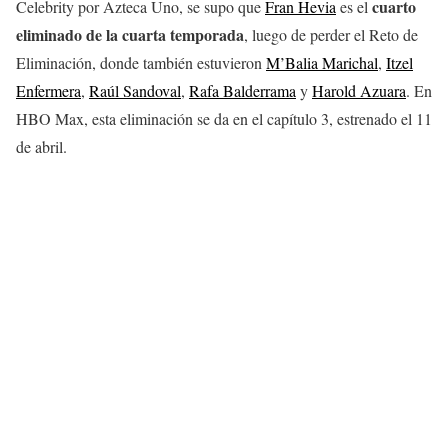
cuarto
Celebrity por Azteca Uno, se supo que
Fran Hevia
es el
eliminado de la cuarta temporada
, luego de perder el Reto de
Eliminación, donde también estuvieron
M’Balia Marichal
,
Itzel
Enfermera
,
Raúl Sandoval
,
Rafa Balderrama
y
Harold Azuara
. En
HBO Max, esta eliminación se da en el capítulo 3, estrenado el 11
de abril.