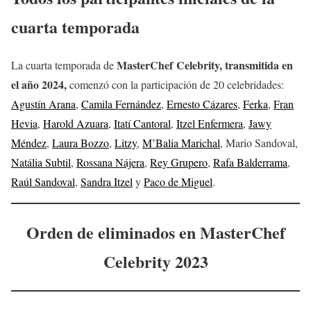
cuarta temporada
MasterChef Celebrity, transmitida en
La cuarta temporada de
el año 2024,
comenzó con la participación de 20 celebridades:
Agustín Arana
,
Camila Fernández
,
Ernesto Cázares
,
Ferka
,
Fran
Hevia
,
Harold Azuara
,
Itatí Cantoral
,
Itzel Enfermera
,
Jawy
Méndez
,
Laura Bozzo
,
Litzy
,
M’Balia Marichal
, Mario Sandoval,
Natália Subtil
,
Rossana Nájera
,
Rey Grupero
,
Rafa Balderrama
,
Raúl Sandoval
,
Sandra Itzel
y
Paco de Miguel
.
Orden de eliminados en MasterChef
Celebrity 2023