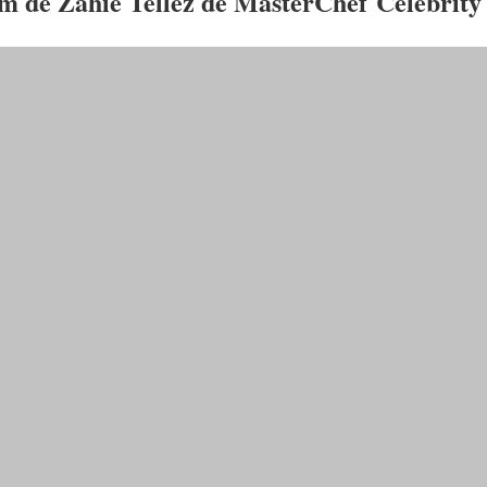
am de
Zahie Téllez
de
MasterChef Celebrity