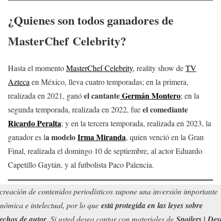
¿Quienes son todos ganadores de
MasterChef Celebrity?
Hasta el momento
MasterChef Celebrity
, reality show de
TV
Azteca
en México, lleva cuatro temporadas; en la primera,
el cantante
Germán Montero
realizada en 2021, ganó
; en la
el comediante
segunda temporada, realizada en 2022, fue
Ricardo Peralta
; y en la tercera temporada, realizada en 2023, la
a modelo
Irma Miranda
ganador es l
, quien venció en la Gran
Final, realizada el domingo 10 de septiembre, al actor Eduardo
Capetillo Gaytán, y al futbolista Paco Palencia.
creación de contenidos periodísticos supone una inversión importante
nómica e intelectual, por lo que
está protegida en las leyes sobre
echos de autor
. Si usted desea contar con materiales de
Spoilers | Des