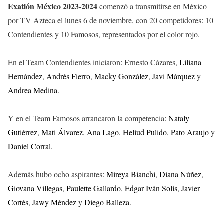
Exatlón México 2023-2024
comenzó a transmitirse en México
por TV Azteca el lunes 6 de noviembre, con 20 competidores: 10
Contendientes y 10 Famosos, representados por el color rojo.
En el Team Contendientes iniciaron: Ernesto Cázares,
Liliana
Hernández
,
Andrés Fierro
,
Macky González
,
Javi Márquez
y
Andrea Medina
.
Y en el Team Famosos arrancaron la competencia:
Nataly
Gutiérrez
,
Mati Álvarez
,
Ana Lago
,
Heliud Pulido
,
Pato Araujo
y
Daniel Corral
.
Además hubo ocho aspirantes:
Mireya Bianchi
,
Diana Núñez
,
Giovana Villegas
,
Paulette Gallardo
,
Edgar Iván Solís
,
Javier
Cortés
,
Jawy Méndez
y
Diego Balleza
.