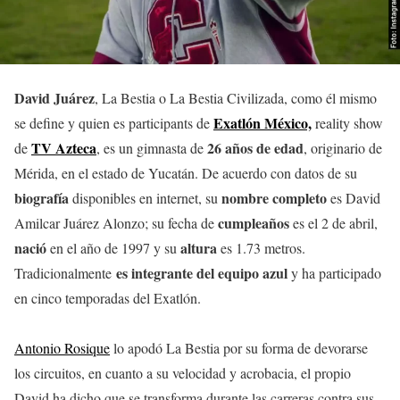
David Juárez
, La Bestia o La Bestia Civilizada, como él mismo
Exatlón México,
se define y quien es participants de
reality show
TV Azteca
26 años de edad
de
, es un gimnasta de
, originario de
Mérida, en el estado de Yucatán. De acuerdo con datos de su
biografía
nombre
completo
disponibles en internet, su
es David
cumpleaños
Amilcar Juárez Alonzo; su fecha de
es el 2 de abril,
nació
altura
en el año de 1997 y su
es 1.73 metros.
es integrante del equipo azul
Tradicionalmente
y ha participado
en cinco temporadas del Exatlón.
Antonio Rosique
lo apodó La Bestia por su forma de devorarse
los circuitos, en cuanto a su velocidad y acrobacia, el propio
David ha dicho que se transforma durante las carreras contra sus