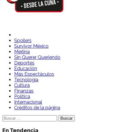
Spoilers Desde la Cuna
Sitio con información sobre series, película, reality shows y
telenovelas
Spoilers
Survivor México
Merlina
Sin Querer Queriendo
Deportes
Educación
Más Espectáculos
Tecnología
Cultura
Finanzas
Política
Internacional
Créditos de la página
Buscar:
En Tendencia