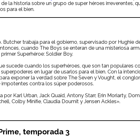
de la historia sobre un grupo de super héroes irreverentes, q
s para el bien.
 Butcher trabaja para el gobierno, supervisado por Hughie 
 Entonces, cuando The Boys se enteran de una misteriosa arma
primer Superhéroe: Soldier Boy.
 que sucede cuando los superhéroes, que son tan populares c
superpoderes en lugar de usarlos para el bien. Con la intenc
a para exponer la verdad sobre The Seven y Vought, el congl
 impotentes contra los súper poderosos.
or Karl Urban, Jack Quaid, Antony Starr, Erin Moriarty, Domin
ell, Colby Minifie, Claudia Doumit y Jensen Ackles».
 Prime
, temporada 3