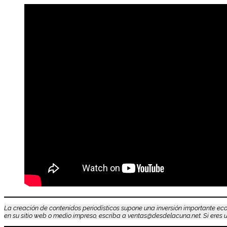
La creación de contenidos periodísticos supone una inversión importante eco
en su sitio web o medio impreso, escriba a ventas@desdelacuna.net. Si eres us