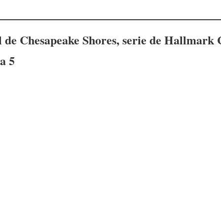
l de
Chesapeake Shores
, serie de Hallmark
a 5