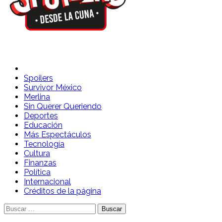
Spoilers Desde la Cuna
Sitio con información sobre series, película, reality shows y
telenovelas
Spoilers
Survivor México
Merlina
Sin Querer Queriendo
Deportes
Educación
Más Espectáculos
Tecnología
Cultura
Finanzas
Política
Internacional
Créditos de la página
Buscar: