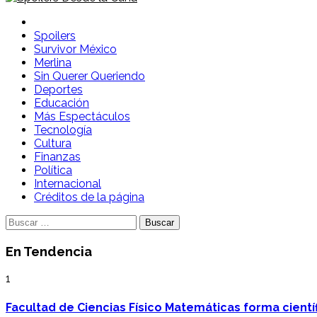
Spoilers Desde la Cuna
Sitio con información sobre series, película, reality shows y
Spoilers
Survivor México
Merlina
Sin Querer Queriendo
Deportes
Educación
Más Espectáculos
Tecnología
Cultura
Finanzas
Política
Internacional
Créditos de la página
Buscar:
En Tendencia
1
Facultad de Ciencias Físico Matemáticas forma cientí