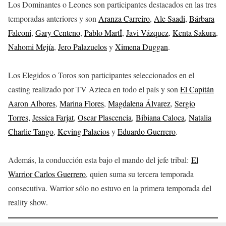
Los Dominantes o Leones son participantes destacados en las tres
temporadas anteriores y son
Aranza Carreiro
,
Ale Saadi
,
Bárbara
Falconi
,
Gary Centeno
,
Pablo MartÍ
,
Javi Vázquez
,
Kenta Sakura
,
Nahomi Mejía
,
Jero Palazuelos
y
Ximena Duggan
.
Los Elegidos o Toros son participantes seleccionados en el
casting realizado por TV Azteca en todo el país y son
El Capitán
Aaron Albores
,
Marina Flores
,
Magdalena Álvarez
,
Sergio
Torres,
Jessica Farjat
,
Oscar Plascencia
,
Bibiana Caloca
,
Natalia
Charlie Tango
,
Keving Palacios
y
Eduardo Guerrero
.
Además, la conducción esta bajo el mando del jefe tribal:
El
Warrior Carlos Guerrero
, quien suma su tercera temporada
consecutiva. Warrior sólo no estuvo en la primera temporada del
reality show.