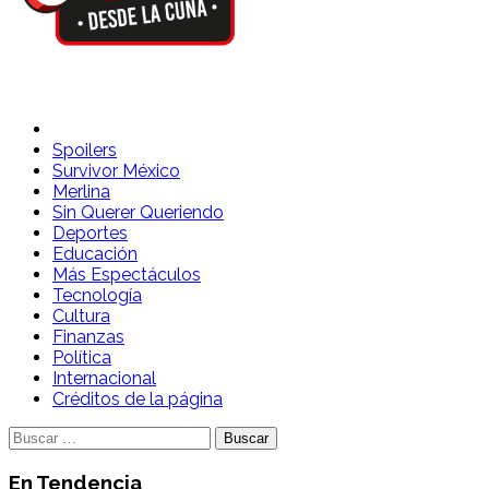
Spoilers Desde la Cuna
Sitio con información sobre series, película, reality shows y
Spoilers
Survivor México
Merlina
Sin Querer Queriendo
Deportes
Educación
Más Espectáculos
Tecnología
Cultura
Finanzas
Política
Internacional
Créditos de la página
Buscar:
En Tendencia