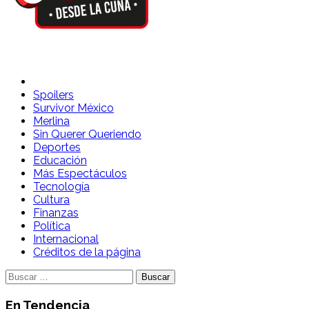
Spoilers Desde la Cuna
Sitio con información sobre series, película, reality shows y
Spoilers
Survivor México
Merlina
Sin Querer Queriendo
Deportes
Educación
Más Espectáculos
Tecnología
Cultura
Finanzas
Política
Internacional
Créditos de la página
Buscar:
En Tendencia