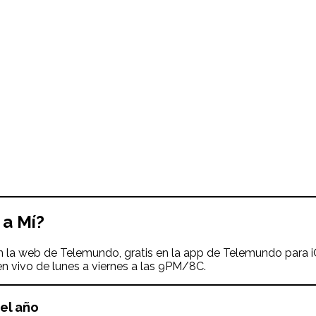
 a Mí
?
n la web de Telemundo, gratis en la app de Telemundo para iO
n vivo de lunes a viernes a las 9PM/8C.
el año