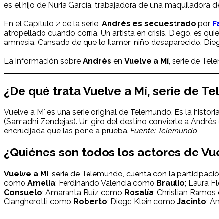
es el hijo de Nuria García, trabajadora de una maquiladora de
En el Capítulo 2 de la serie,
Andrés es secuestrado
por
F
atropellado cuando corría. Un artista en crisis, Diego, es qu
amnesia. Cansado de que lo llamen niño desaparecido, Diego
La información sobre
Andrés
en
Vuelve a Mí
, serie de Te
¿De qué trata
Vuelve a Mí
, serie de T
Vuelve a Mí es una serie original de Telemundo. Es la histo
(Samadhi Zendejas). Un giro del destino convierte a Andrés 
encrucijada que las pone a prueba.
Fuente: Telemundo
¿Quiénes son todos los actores de
Vue
Vuelve a Mí
, serie de Telemundo, cuenta con la participa
como
Amelia
; Ferdinando Valencia como
Braulio
; Laura 
Consuelo
; Amaranta Ruíz como
Rosalía
; Christian Ramo
Ciangherotti como
Roberto
; Diego Klein como
Jacinto
; A