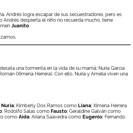
ria. Andrés logra escapar de sus secuestradores, pero es
ando Andrés despierta el niño no recuerda mucho, tiene
llamen
Juanito
.
lizamos.
al desata una tormenta en la vida de su mamá: Nuria García
Román (Ximena Herrera). Con ello, Nuria y Amelia viven una
o
Nuria
; Kimberly Dos Ramos como
Liana
; Ximena Herrera
o
; Rodolfo Salas como
Fausto
; Geraldine Galván como
ero como
Aída
; Ariana Saavedra como
Eugenio
; Fernando