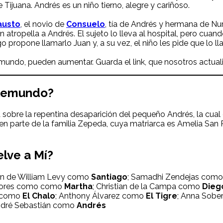
 Tijuana. Andrés es un niño tierno, alegre y cariñoso.
austo
, el novio de
Consuelo
, tía de Andrés y hermana de Nu
ien atropella a Andrés. El sujeto lo lleva al hospital, pero cu
 propone llamarlo Juan y, a su vez, el niño les pide que lo 
lemundo, pueden aumentar. Guarda el link, que nosotros actua
elemundo?
ria sobre la repentina desaparición del pequeño Andrés, la cu
en parte de la familia Zepeda, cuya matriarca es Amelia San 
lve a Mí
?
ción de William Levy como
Santiago
; Samadhi Zendejas com
Flores como como
Martha
; Christian de la Campa como
Dieg
s como
El Chalo
; Anthony Álvarez como
El Tigre
; Anna Sob
ndré Sebastián como
Andrés