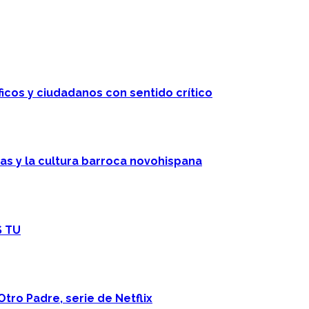
ficos y ciudadanos con sentido crítico
cas y la cultura barroca novohispana
S TU
Otro Padre, serie de Netflix