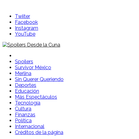
Skip
to
Twiiter
content
Facebook
Instagram
YouTube
Spoilers Desde la Cuna
Sitio con información sobre series, película, reality shows y
Spoilers
Survivor México
Merlina
Sin Querer Queriendo
Deportes
Educación
Más Espectáculos
Tecnología
Cultura
Finanzas
Política
Internacional
Créditos de la página