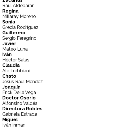
Zacarías
Raúl Aldebaran
Regina
Millaray Moreno
Sonia
Grecia Rodríguez
Guillermo
Sergio Feregrino
Javier
Mateo Luna
Iván
Héctor Salas
Claudia
Ale Trebbiani
Chato
Jesús Raúl Méndez
Joaquín
Erick De la Vega
Doctor Osorio
Alfonsino Valdés
Directora Robles
Gabriela Estrada
Miguel
Iván Inman