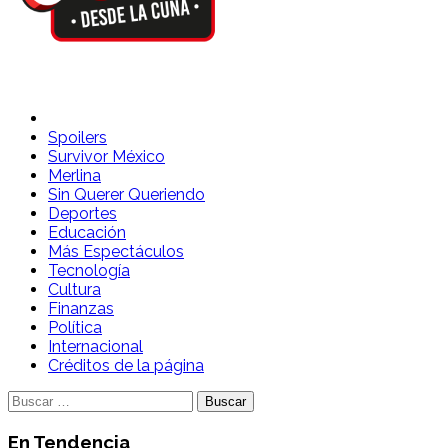
Spoilers Desde la Cuna
Sitio con información sobre series, película, reality shows y
telenovelas
Spoilers
Survivor México
Merlina
Sin Querer Queriendo
Deportes
Educación
Más Espectáculos
Tecnología
Cultura
Finanzas
Política
Internacional
Créditos de la página
Buscar:
En Tendencia