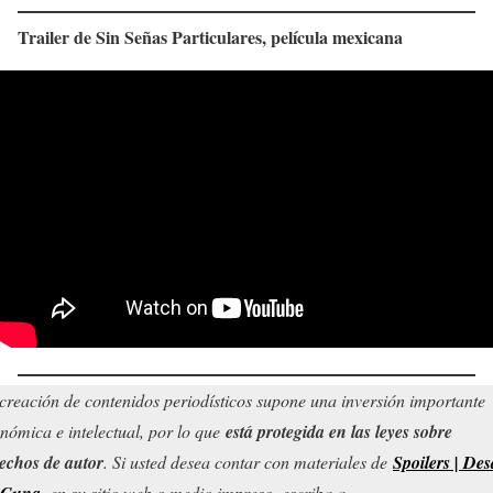
Trailer de
Sin Señas Particulares
, película mexicana
creación de contenidos periodísticos supone una inversión importante
nómica e intelectual, por lo que
está protegida en las leyes sobre
echos de autor
. Si usted desea contar con materiales de
Spoilers | Des
 Cuna
, en su sitio web o medio impreso, escriba a