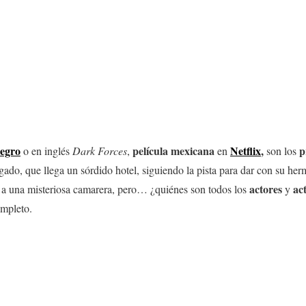
egro
película mexicana
Netflix
,
p
o en inglés
Dark Forces
,
en
son los
egado, que llega un sórdido hotel, siguiendo la pista para dar con su he
actores
ac
 a una misteriosa camarera, pero… ¿quiénes son todos los
y
mpleto.