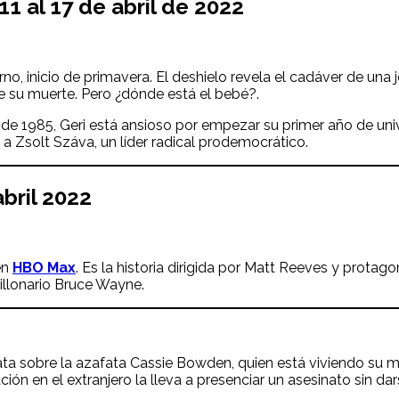
11 al 17 de
abril
de 2022
rno, inicio de primavera. El deshielo revela el cadáver de una j
e su muerte. Pero ¿dónde está el bebé?.
 de 1985, Geri está ansioso por empezar su primer año de uni
 a Zsolt Száva, un líder radical prodemocrático.
abril
2022
en
HBO Max
. Es la historia dirigida por Matt Reeves y protag
millonario Bruce Wayne.
rata sobre la azafata Cassie Bowden, quien está viviendo su 
ón en el extranjero la lleva a presenciar un asesinato sin dars