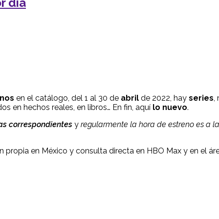
r día
enos
en el catálogo, del 1 al 30 de
abril
de 2022, hay
series
,
dos en hechos reales, en libros… En fin, aquí
lo nuevo
.
has correspondientes
y
regularmente la hora de estreno es a la
n propia en México y consulta directa en HBO Max y en el ár