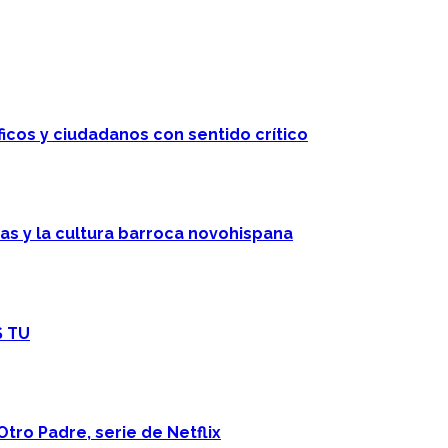
ficos y ciudadanos con sentido crítico
cas y la cultura barroca novohispana
S TU
Otro Padre, serie de Netflix