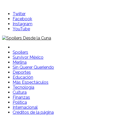
Skip
to
Twiiter
content
Facebook
Instagram
YouTube
Spoilers Desde la Cuna
Sitio con información sobre series, película, reality shows y
Spoilers
Survivor México
Merlina
Sin Querer Queriendo
Deportes
Educación
Más Espectáculos
Tecnología
Cultura
Finanzas
Política
Internacional
Créditos de la página