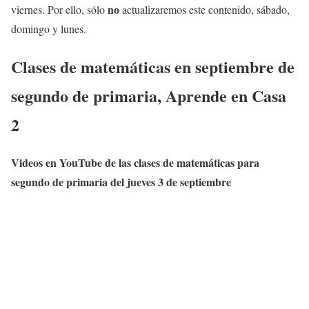
no
viernes. Por ello, sólo
actualizaremos este contenido, sábado,
domingo y lunes.
Clases de matemáticas en septiembre de
segundo de primaria, Aprende en Casa
2
Videos en YouTube de las clases de
matemática
s para
segundo de primaria del jueves 3 de septiembre