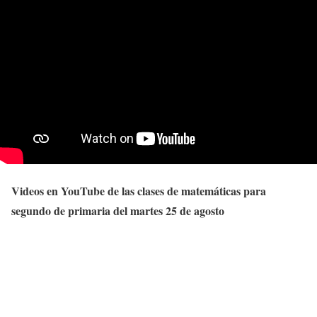
Videos en YouTube de las clases de matemáticas para
segundo
de primaria del martes 25 de agosto