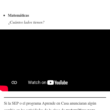
Matemáticas
¿Cuántos lados tienen?
Si la SEP o el programa Aprende en Casa anunciaran algún
matemáticas
para
cambio en las actividades de la clase de