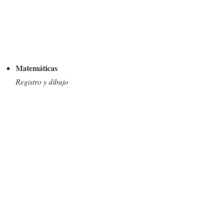
Matemáticas
Registro y dibujo