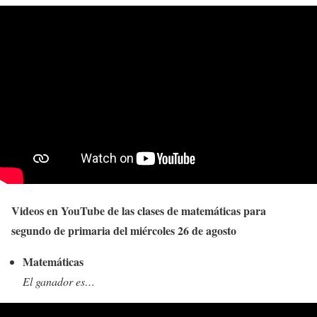
Videos en YouTube de las clases de
matemáticas
para
segundo
de primaria del miércoles 26 de agosto
Matemáticas
El ganador es…