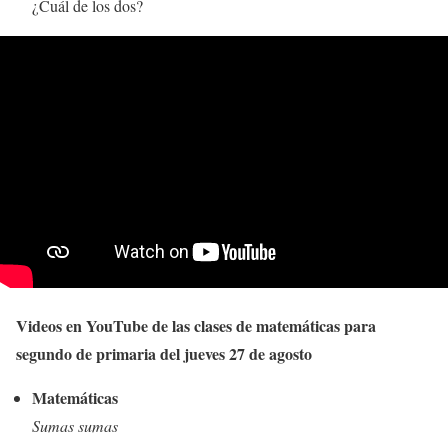
¿Cuál de los dos?
Videos en YouTube de las clases de
matemáticas
para
segundo
de primaria del jueves 27 de agosto
Matemáticas
Sumas sumas