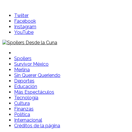
Skip
to
Twiiter
content
Facebook
Instagram
YouTube
Spoilers Desde la Cuna
Sitio con información sobre series, película, reality shows y
Spoilers
Survivor México
Merlina
Sin Querer Queriendo
Deportes
Educación
Más Espectáculos
Tecnología
Cultura
Finanzas
Política
Internacional
Créditos de la página