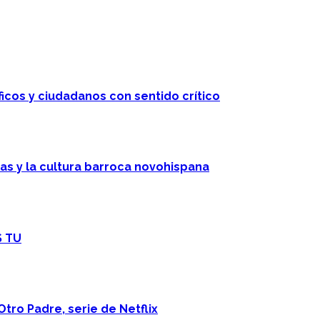
ficos y ciudadanos con sentido crítico
cas y la cultura barroca novohispana
S TU
Otro Padre, serie de Netflix