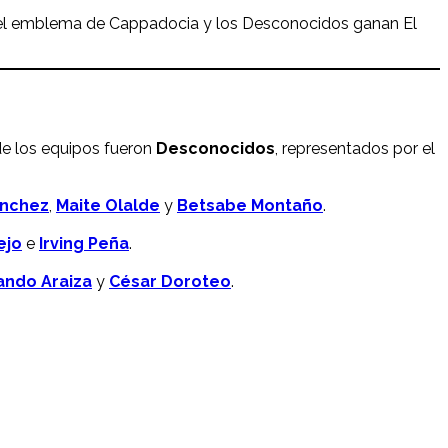
l emblema de Cappadocia y los Desconocidos ganan El
de los equipos fueron
Desconocidos
, representados por el
ánchez
,
Maite Olalde
y
Betsabe Montaño
.
ejo
e
Irving Peña
.
ndo Araiza
y
César Doroteo
.