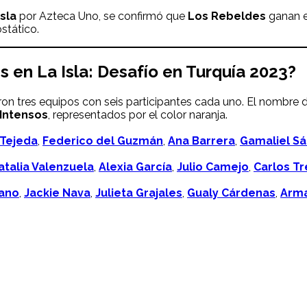
Isla
por Azteca Uno, se confirmó que
Los
Rebeldes
ganan e
stático.
es en
La Isla: Desafío en Turquía
2023?
n tres equipos con seis participantes cada uno. El nombre 
Intensos
, representados por el color naranja.
 Tejeda
,
Federico del Guzmán
,
Ana Barrera
,
Gamaliel S
atalia Valenzuela
,
Alexia García
,
Julio Camejo
,
Carlos Tr
ano
,
Jackie Nava
,
Julieta Grajales
,
Gualy Cárdenas
,
Arma