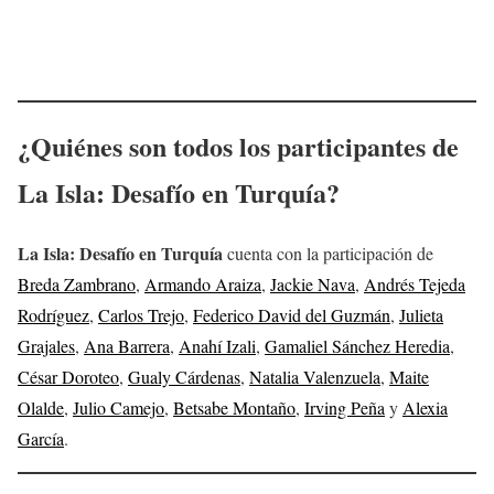
¿Quiénes son todos los participantes de
La Isla: Desafío en Turquía
?
La Isla: Desafío en Turquía
cuenta con la participación de
Breda Zambrano
,
Armando Araiza
,
Jackie Nava
,
Andrés Tejeda
Rodríguez
,
Carlos Trejo
,
Federico David del Guzmán
,
Julieta
Grajales
,
Ana Barrera
,
Anahí Izali
,
Gamaliel Sánchez Heredia
,
César Doroteo
,
Gualy Cárdenas
,
Natalia Valenzuela
,
Maite
Olalde
,
Julio Camejo
,
Betsabe Montaño
,
Irving Peña
y
Alexia
García
.