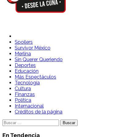
Spoilers Desde la Cuna
Sitio con información sobre series, película, reality shows y
Spoilers
Survivor México
Merlina
Sin Querer Queriendo
Deportes
Educación
Más Espectáculos
Tecnología
Cultura
Finanzas
Política
Internacional
Créditos de la página
Buscar:
En Tendencia