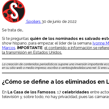
Spoilers
30 de junio de 2022
Se trata de…
Si te preguntas
quién de los nominados es salvado este
show hispano, para empezar, el líder de la semana
Ivonne M
Marcos
.
IMPORTANTE
:
el contenido e información se refie
la transmisión en Estados Unidos.
La creación de contenidos periodísticos supone una inversión importante eco
en su sitio web o medio impreso, escriba a ventas@desdelacuna.net. Si eres us
¿Cómo se define a los eliminados en 
En
La Casa de los Famosos
, 17
celebridades
entre actor
televisión y, sobre todo, no hay privacidad, pues las cámara