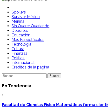
Spoilers Desde la Cuna
Sitio con información sobre series, película, reality shows y
Spoilers
Survivor México
Merlina
Sin Querer Queriendo
Deportes
Educación
Más Espectáculos
Tecnología
Cultura
Finanzas
Política
Internacional
Créditos de la página
Buscar:
En Tendencia
1
Facultad de Ciencias Físico Matemáticas forma cientí