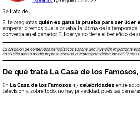
Spoilers
19 de julio de 2022
Se trata de…
Si te preguntas
quién es gana la prueba para ser líder e
empezar diremos que la prueba, la última de la temporada, 
convertía en el ganador. El líder ya no tiene el beneficio de
La creación de contenidos periodísticos supone una inversión importante eco
en su sitio web o medio impreso, escriba a ventas@desdelacuna.net. Si eres us
De qué trata La Casa de los Famosos,
En
La Casa de los Famosos
, 17
celebridades
entre actor
televisión y, sobre todo, no hay privacidad, pues las cámara