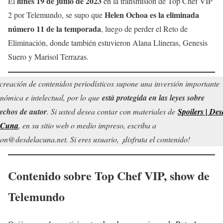
lunes 19 de junio de 2023
El
en la transmisión de Top Chef VIP
Helen Ochoa es la eliminada
2 por Telemundo, se supo que
número 11 de la temporada
, luego de perder el Reto de
Eliminación, donde también estuvieron Alana Llineras, Genesis
Suero y Marisol Terrazas.
creación de contenidos periodísticos supone una inversión importante
nómica e intelectual, por lo que
está protegida en las leyes sobre
echos de autor
. Si usted desea contar con materiales de
Spoilers | Des
 Cuna
, en su sitio web o medio impreso, escriba a
on@desdelacuna.net. Si eres usuario, ¡disfruta el contenido!
Contenido sobre Top Chef VIP, show de
Telemundo