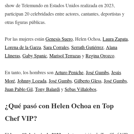
show de Telemundo en Estados Unidos realizada en 2023,
participan 20 celebridades entre actores, cantantes, deportistas y
otras figuras públicas.
Por las mujeres están
Genesis Suero
, Helen Ochoa,
Laura Zapata
,
Lorena de la Garza
,
Sara Corrales
,
Serrath Gutiérrez
,
Alana
Llineras
,
Gaby Spanic
,
Marisol Terrazas
y
Regina Orozco
.
En tanto, los hombres son
Arturo Peniche
,
José Gumbs
,
Jesús
Moré
,
Johnny Lozada
,
José Gumbs
,
Gilberto Gless
,
José Gumbs
,
Juan Pablo Gil
,
Tony Balardi
y
Sebas Villalobos
.
¿Qué pasó con Helen Ochoa en Top
Chef VIP?