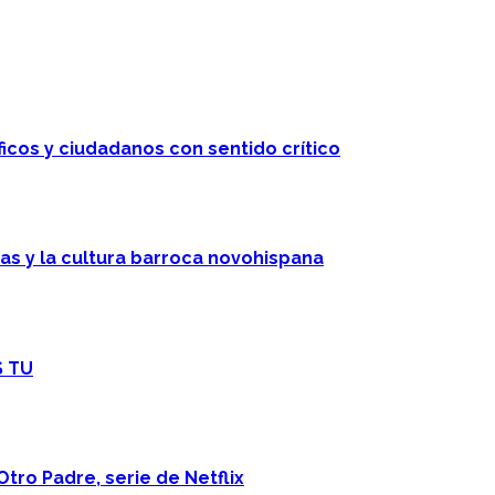
ficos y ciudadanos con sentido crítico
cas y la cultura barroca novohispana
S TU
Otro Padre, serie de Netflix