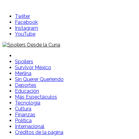
Skip
to
Twiiter
content
Facebook
Instagram
YouTube
Spoilers Desde la Cuna
Sitio con información sobre series, película, reality shows y
Spoilers
Survivor México
Merlina
Sin Querer Queriendo
Deportes
Educación
Más Espectáculos
Tecnología
Cultura
Finanzas
Política
Internacional
Créditos de la página