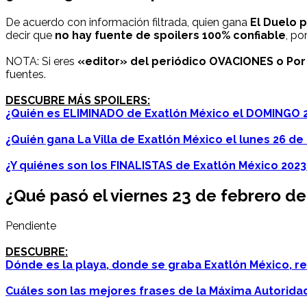
De acuerdo con información filtrada, quien gana
El Duelo 
decir que
no hay fuente de spoilers 100% confiable
, po
NOTA: Si eres
«editor» del periódico OVACIONES o Por 
fuentes.
DESCUBRE MÁS SPOILERS:
¿Quién es ELIMINADO de Exatlón México el DOMINGO 2
¿Quién gana La Villa de Exatlón México el lunes 26 de
¿Y quiénes son los FINALISTAS de Exatlón México 202
¿Qué pasó el
viernes
23 de febrero de
Pendiente
DESCUBRE:
Dónde es la playa, donde se graba Exatlón México, r
Cuáles son las mejores frases de la Máxima Autorida