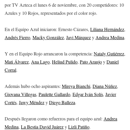
por TV Azteca el lunes 6 de noviembre, con 20 competidores: 10
Azules y 10 Rojos, representados por el color rojo.
En el Equipo Azul iniciaron: Ernesto Cázares,
Liliana Hernández
,
Andrés Fierro
,
Macky González
,
Javi Márquez
y
Andrea Medina
.
Y en el Equipo Rojo arrancaron la competencia:
Nataly Gutiérrez
,
Mati Álvarez
,
Ana Lago
,
Heliud Pulido
,
Pato Araujo
y
Daniel
Corral
.
Además hubo ocho aspirantes:
Mireya Bianchi
,
Diana Núñez
,
Giovana Villegas
,
Paulette Gallardo
,
Edgar Iván Solís
,
Javier
Cortés
,
Jawy Méndez
y
Diego Balleza
.
Después llegaron como refuerzos para el equipo azul:
Andrea
Medina
,
La Bestia David Juárez
y
Lizli Patiño
.