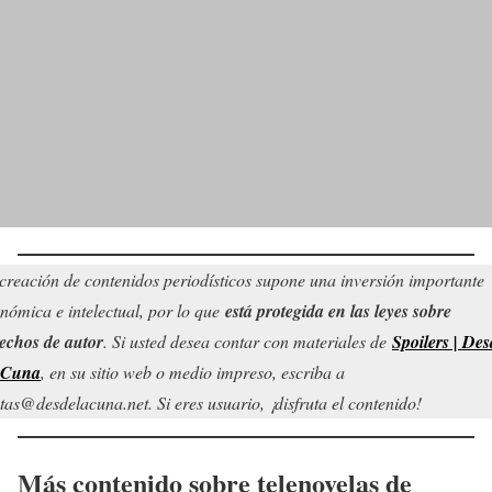
creación de contenidos periodísticos supone una inversión importante
nómica e intelectual, por lo que
está protegida en las leyes sobre
echos de autor
. Si usted desea contar con materiales de
Spoilers | Des
 Cuna
, en su sitio web o medio impreso, escriba a
tas@desdelacuna.net. Si eres usuario, ¡disfruta el contenido!
Más contenido sobre telenovelas de