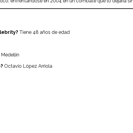
nético, enfrentándose en 2004 en un combate que lo dejaría si
lebrity
?
Tiene 48 años de edad
 Medellín
o
?
Octavio López Arriola