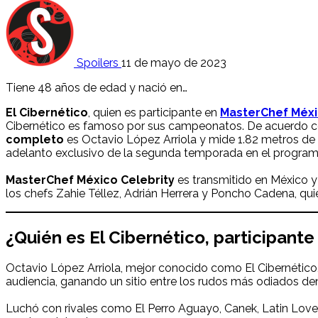
Spoilers
11 de mayo de 2023
Tiene 48 años de edad y nació en…
El Cibernético
, quien es participante en
MasterChef Méx
Cibernético es famoso por sus campeonatos. De acuerdo 
completo
es Octavio López Arriola y mide 1.82 metros de
adelanto exclusivo de la segunda temporada en el progra
MasterChef México Celebrity
es transmitido en México y
los chefs Zahie Téllez, Adrián Herrera y Poncho Cadena, qu
¿Quién es
El Cibernético
, participant
Octavio López Arriola, mejor conocido como El Cibernético
audiencia, ganando un sitio entre los rudos más odiados dent
Luchó con rivales como El Perro Aguayo, Canek, Latin Lover