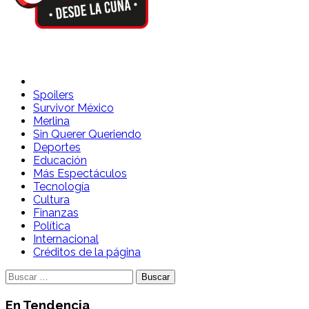
Spoilers Desde la Cuna
Sitio con información sobre series, película, reality shows y
Spoilers
Survivor México
Merlina
Sin Querer Queriendo
Deportes
Educación
Más Espectáculos
Tecnología
Cultura
Finanzas
Política
Internacional
Créditos de la página
Buscar:
En Tendencia