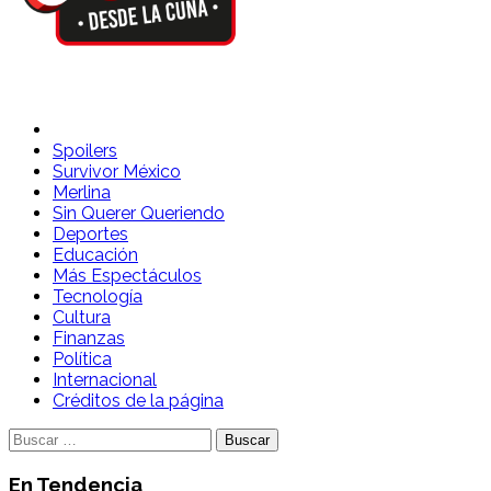
Spoilers Desde la Cuna
Sitio con información sobre series, película, reality shows y
telenovelas
Spoilers
Survivor México
Merlina
Sin Querer Queriendo
Deportes
Educación
Más Espectáculos
Tecnología
Cultura
Finanzas
Política
Internacional
Créditos de la página
Buscar:
En Tendencia