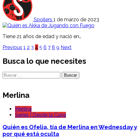
Spoilers
1 de marzo de 2023
Tiene 21 años de edad y nació en…
Paginación
Previous
1
2
3
4
5
6
7
8
9
Next
de
Busca lo que necesites
entradas
Buscar:
Merlina
Merlina
Series | Desde la Cuna
Quién es Ofelia, tía de Merlina en Wednesday y
por qué está oculta