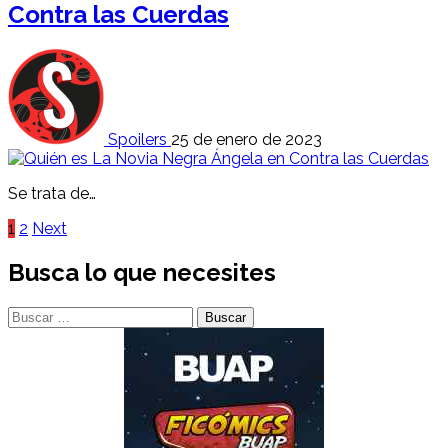
Contra las Cuerdas
Spoilers
25 de enero de 2023
Se trata de…
Paginación
1
2
Next
de
Busca lo que necesites
entradas
Buscar: