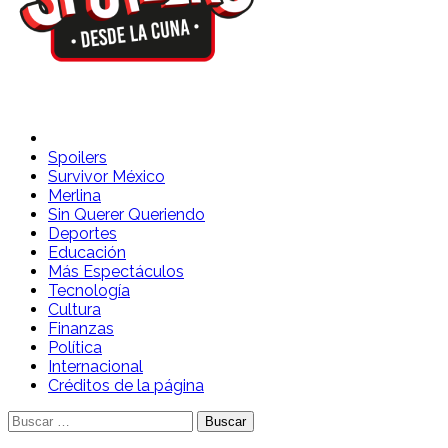
Spoilers Desde la Cuna
Sitio con información sobre series, película, reality shows y
telenovelas
Spoilers
Survivor México
Merlina
Sin Querer Queriendo
Deportes
Educación
Más Espectáculos
Tecnología
Cultura
Finanzas
Política
Internacional
Créditos de la página
Buscar: