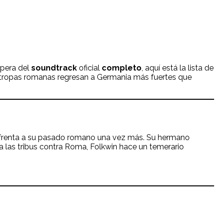
spera del
soundtrack
oficial
completo
, aquí está la lista de
as tropas romanas regresan a Germania más fuertes que
enfrenta a su pasado romano una vez más. Su hermano
 a las tribus contra Roma, Folkwin hace un temerario