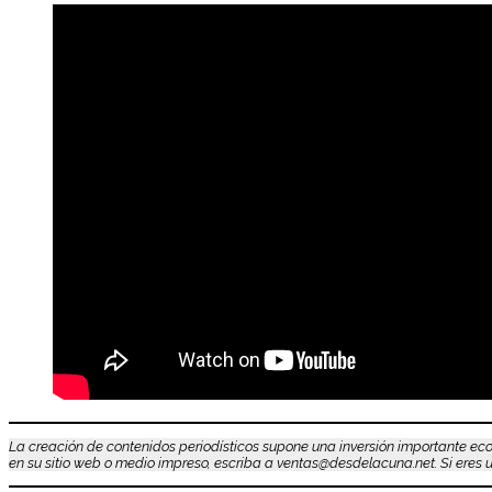
La creación de contenidos periodísticos supone una inversión importante eco
en su sitio web o medio impreso, escriba a ventas@desdelacuna.net. Si eres us