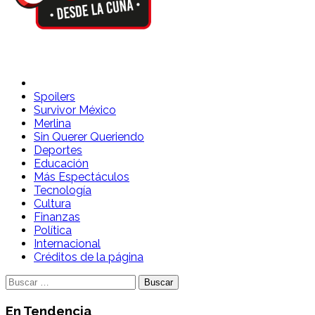
Spoilers Desde la Cuna
Sitio con información sobre series, película, reality shows y
Spoilers
Survivor México
Merlina
Sin Querer Queriendo
Deportes
Educación
Más Espectáculos
Tecnología
Cultura
Finanzas
Política
Internacional
Créditos de la página
Buscar:
En Tendencia