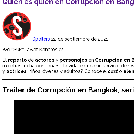
Quién es quién en Corrupción en Bangk
Spoilers
22 de septiembre de 2021
Weir Sukollawat Kanaros es…
El
reparto
de
actores
y
personajes
en
Corrupción en 
mientras lucha por ganarse la vida, entra a un servicio de
y
actrices
, niños jóvenes y adultos? Conoce el
cast
o
ele
Trailer de
Corrupción en Bangkok
, ser