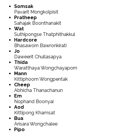
Somsak
Pavarit Mongkolpisit
Pratheep
Sahajak Boonthanakit
Wat
Suthipongse Thatphithakkul
Hardcore
Bhasaworn Bawronkirati
Jo
Daweerit Chullasapya
Thida
Waratthaya Wongchayaporn
Mann
Kittiphoom Wongpentak
Cheep
Abhicha Thanachanun
Em
Nophand Boonyai
Aod
Kittipong Khamsat
Bua
Arisara Wongchalee
Pipo