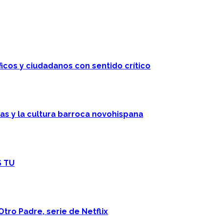
ficos y ciudadanos con sentido crítico
cas y la cultura barroca novohispana
S TU
Otro Padre, serie de Netflix