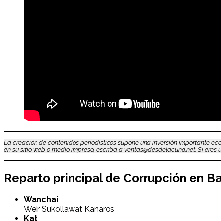
La creación de contenidos periodísticos supone una inversión importante eco
en su sitio web o medio impreso, escriba a ventas@desdelacuna.net. Si eres us
Reparto principal de
Corrupción en B
Wanchai
Weir Sukollawat Kanaros
Kat