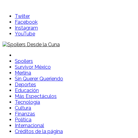
Skip
to
Twiiter
content
Facebook
Instagram
YouTube
Spoilers Desde la Cuna
Sitio con información sobre series, película, reality shows y
Spoilers
Survivor México
Merlina
Sin Querer Queriendo
Deportes
Educación
Más Espectáculos
Tecnología
Cultura
Finanzas
Política
Internacional
Créditos de la página