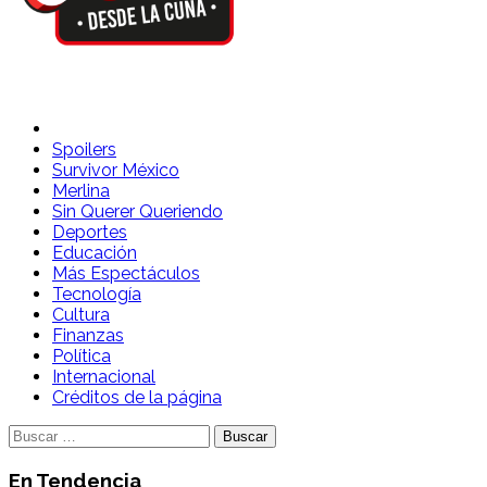
Spoilers Desde la Cuna
Sitio con información sobre series, película, reality shows y
Spoilers
Survivor México
Merlina
Sin Querer Queriendo
Deportes
Educación
Más Espectáculos
Tecnología
Cultura
Finanzas
Política
Internacional
Créditos de la página
Buscar:
En Tendencia