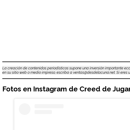
La creación de contenidos periodísticos supone una inversión importante eco
en su sitio web o medio impreso, escriba a ventas@desdelacuna.net. Si eres us
Fotos en Instagram de
Creed
de Jugan