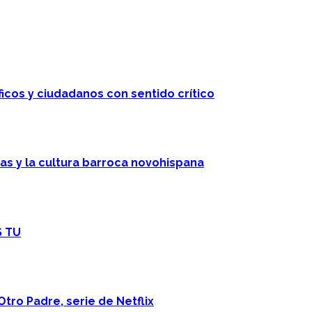
ficos y ciudadanos con sentido crítico
cas y la cultura barroca novohispana
S TU
Otro Padre, serie de Netflix