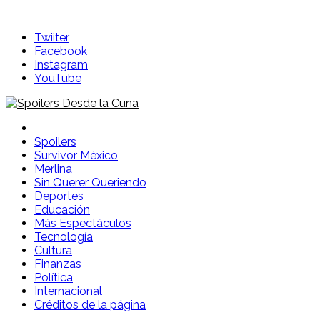
Skip
to
Twiiter
content
Facebook
Instagram
YouTube
Spoilers Desde la Cuna
Sitio con información sobre series, película, reality shows y
Spoilers
Survivor México
Merlina
Sin Querer Queriendo
Deportes
Educación
Más Espectáculos
Tecnología
Cultura
Finanzas
Política
Internacional
Créditos de la página