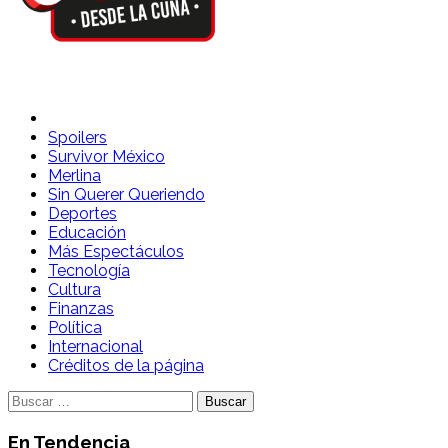
Spoilers Desde la Cuna
Sitio con información sobre series, película, reality shows y
Spoilers
Survivor México
Merlina
Sin Querer Queriendo
Deportes
Educación
Más Espectáculos
Tecnología
Cultura
Finanzas
Política
Internacional
Créditos de la página
Buscar:
En Tendencia