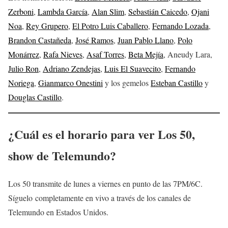
Zerboni
,
Lambda García
,
Alan Slim
,
Sebastián Caicedo
,
Ojani
Noa
,
Rey Grupero
,
El Potro Luis Caballero
,
Fernando Lozada
,
Brandon Castañeda
,
José Ramos
,
Juan Pablo Llano
,
Polo
Monárrez
,
Rafa Nieves
,
Asaf Torres
,
Beta Mejía
, Aneudy Lara,
Julio Ron
,
Adriano Zendejas
,
Luis El Suavecito
,
Fernando
Noriega
,
Gianmarco Onestini
y los gemelos
Esteban Castillo
y
Douglas Castillo
.
¿Cuál es el horario para ver Los 50,
show de Telemundo?
Los 50 transmite de lunes a viernes en punto de las 7PM/6C.
Síguelo completamente en vivo a través de los canales de
Telemundo en Estados Unidos.