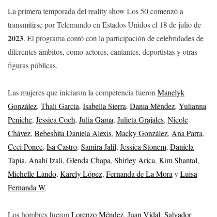
La primera temporada del reality show Los 50 comenzó a
transmitirse por Telemundo en Estados Unidos el 18 de julio de
2023
. El programa contó con la participación de celebridades de
diferentes ámbitos, como actores, cantantes, deportistas y otras
figuras públicas.
Las mujeres que iniciaron la competencia fueron
Manelyk
González
,
Thali García
,
Isabella Sierra
,
Dania Méndez
,
Yulianna
Peniche
,
Jessica Coch
,
Julia Gama
,
Julieta Grajales
,
Nicole
Chávez
,
Bebeshita Daniela Alexis
,
Macky González
,
Ana Parra
,
Ceci Ponce
,
Isa Castro
,
Samira Jalil
,
Jessica Stonem
,
Daniela
Tapia
,
Anahí Izali
,
Glenda Chapa
,
Shirley Arica
,
Kim Shantal
,
Michelle Lando
,
Karely López
,
Fernanda de La Mora
y
Luisa
Fernanda W
.
Los hombres fueron
Lorenzo Méndez
,
Juan Vidal
,
Salvador