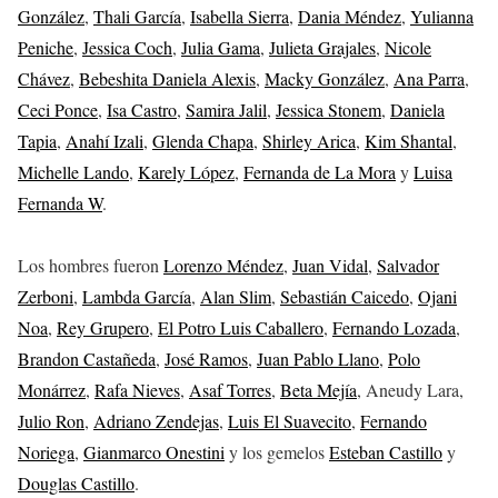
González
,
Thali García
,
Isabella Sierra
,
Dania Méndez
,
Yulianna
Peniche
,
Jessica Coch
,
Julia Gama
,
Julieta Grajales
,
Nicole
Chávez
,
Bebeshita Daniela Alexis
,
Macky González
,
Ana Parra
,
Ceci Ponce
,
Isa Castro
,
Samira Jalil
,
Jessica Stonem
,
Daniela
Tapia
,
Anahí Izali
,
Glenda Chapa
,
Shirley Arica
,
Kim Shantal
,
Michelle Lando
,
Karely López
,
Fernanda de La Mora
y
Luisa
Fernanda W
.
Los hombres fueron
Lorenzo Méndez
,
Juan Vidal
,
Salvador
Zerboni
,
Lambda García
,
Alan Slim
,
Sebastián Caicedo
,
Ojani
Noa
,
Rey Grupero
,
El Potro Luis Caballero
,
Fernando Lozada
,
Brandon Castañeda
,
José Ramos
,
Juan Pablo Llano
,
Polo
Monárrez
,
Rafa Nieves
,
Asaf Torres
,
Beta Mejía
, Aneudy Lara,
Julio Ron
,
Adriano Zendejas
,
Luis El Suavecito
,
Fernando
Noriega
,
Gianmarco Onestini
y los gemelos
Esteban Castillo
y
Douglas Castillo
.