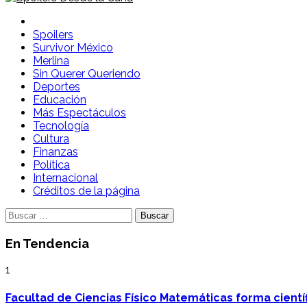
Spoilers Desde la Cuna
Sitio con información sobre series, película, reality shows y
Spoilers
Survivor México
Merlina
Sin Querer Queriendo
Deportes
Educación
Más Espectáculos
Tecnología
Cultura
Finanzas
Política
Internacional
Créditos de la página
Buscar:
En Tendencia
1
Facultad de Ciencias Físico Matemáticas forma cientí