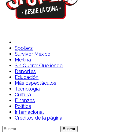
Spoilers Desde la Cuna
Sitio con información sobre series, película, reality shows y
telenovelas
Spoilers
Survivor México
Merlina
Sin Querer Queriendo
Deportes
Educación
Más Espectáculos
Tecnología
Cultura
Finanzas
Política
Internacional
Créditos de la página
Buscar: